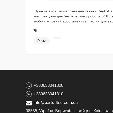
Шукаєте якісні запчастини для техніки Deutz-F
комплектуючі для безперебійної роботи. ✅ Філь
турбіни – повний асортимент запчастин для ваш
Deutz
+380633041820
+380633041810
info@parts-ltec.com.ua
08335, Україна, Бориспільський р-н, Київська о