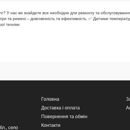
ahr? У нас ви знайдете все необхідне для ремонту та обслуговуван
три та ремені – довговічність та ефективність. ✅ Датчики температу
ої техніки.
Головна
З
Доставка і оплата
Ак
Повернення та обмін
Контакти
бл., село