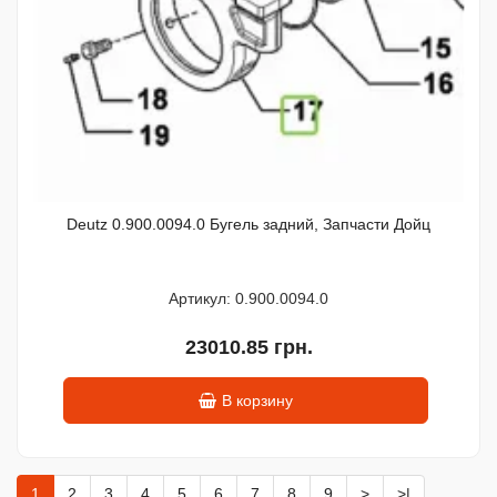
Deutz 0.900.0094.0 Бугель задний, Запчасти Дойц
Артикул: 0.900.0094.0
23010.85 грн.
В корзину
1
2
3
4
5
6
7
8
9
>
>|