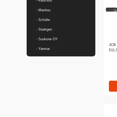
- Kello-Bilt
- Manitou
- Schulte
- Starkgen
- Suokone OY
JCB 
- Yanmar
511,