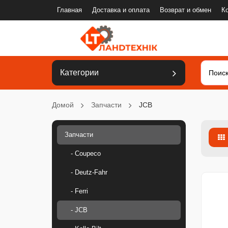
Главная
Доставка и оплата
Возврат и обмен
К
Категории
Домой
Запчасти
JCB
Запчасти
- Coupeco
- Deutz-Fahr
- Ferri
- JCB