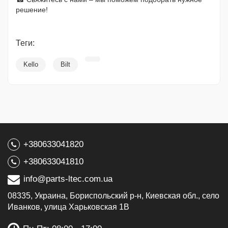
решение!
Теги:
Kello
Bilt
+380633041820
+380633041810
info@parts-ltec.com.ua
08335, Украина, Бориспольский р-н, Киевская обл., село
Иванков, улица Харьковская 1В